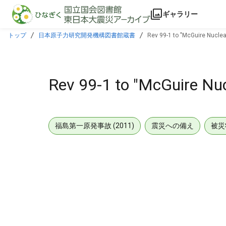
本文に飛ぶ
ギャラリー
トップ
日本原子力研究開発機構図書館蔵書
Rev 99-1 to "McGuire Nuclear
Rev 99-1 to "McGuire Nuc
福島第一原発事故 (2011)
震災への備え
被災
メタデータ