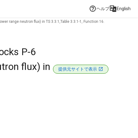
ヘルプ
English
wer range neutron flux) in TS 3.3.1,Table 3.3.1-1, Function 16.
locks P-6
ron flux) in
提供元サイトで表示