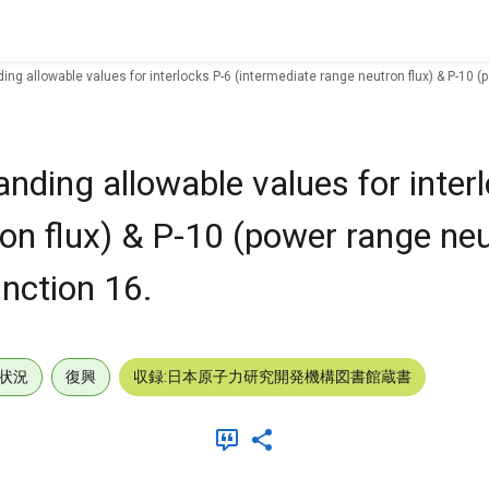
g allowable values for interlocks P-6 (intermediate range neutron flux) & P-10 (po
nding allowable values for inter
on flux) & P-10 (power range neut
unction 16.
状況
復興
収録:日本原子力研究開発機構図書館蔵書