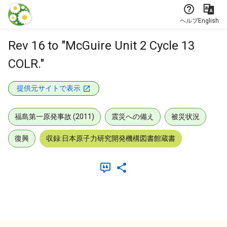
本文に飛ぶ
ヘルプ
English
Rev 16 to "McGuire Unit 2 Cycle 13
COLR."
提供元サイトで表示
福島第一原発事故 (2011)
震災への備え
被災状況
復興
収録:日本原子力研究開発機構図書館蔵書
メタデータ