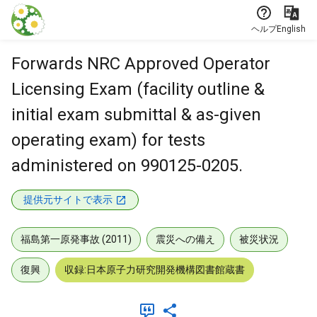
本文に飛ぶ
ヘルプ
English
Forwards NRC Approved Operator
Licensing Exam (facility outline &
initial exam submittal & as-given
operating exam) for tests
administered on 990125-0205.
提供元サイトで表示
福島第一原発事故 (2011)
震災への備え
被災状況
復興
収録:日本原子力研究開発機構図書館蔵書