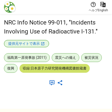
本文に飛ぶ
ヘルプ
English
NRC Info Notice 99-011, "Incidents
Involving Use of Radioactive I-131."
提供元サイトで表示
福島第一原発事故 (2011)
震災への備え
被災状況
復興
収録:日本原子力研究開発機構図書館蔵書
メタデータ