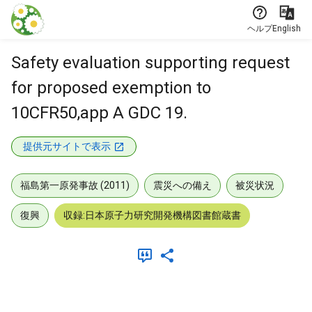
本文に飛ぶ
ヘルプ
English
Safety evaluation supporting request
for proposed exemption to
10CFR50,app A GDC 19.
提供元サイトで表示
福島第一原発事故 (2011)
震災への備え
被災状況
復興
収録:日本原子力研究開発機構図書館蔵書