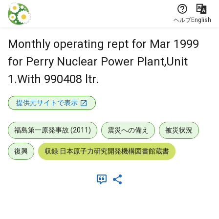
本文に飛ぶ
ヘルプ
English
Monthly operating rept for Mar 1999
for Perry Nuclear Power Plant,Unit
1.With 990408 ltr.
提供元サイトで表示
福島第一原発事故 (2011)
震災への備え
被災状況
復興
収録:日本原子力研究開発機構図書館蔵書