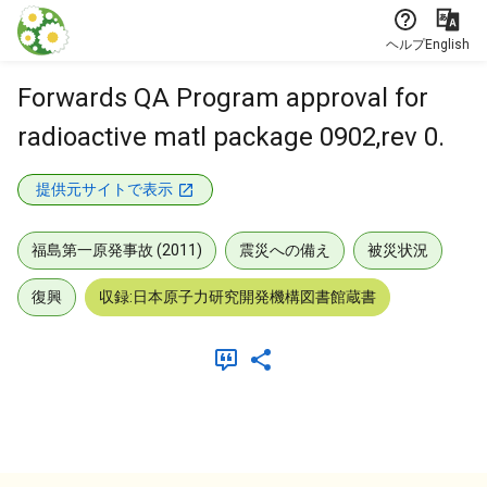
本文に飛ぶ
ヘルプ
English
Forwards QA Program approval for
radioactive matl package 0902,rev 0.
提供元サイトで表示
福島第一原発事故 (2011)
震災への備え
被災状況
復興
収録:日本原子力研究開発機構図書館蔵書
メタデータ