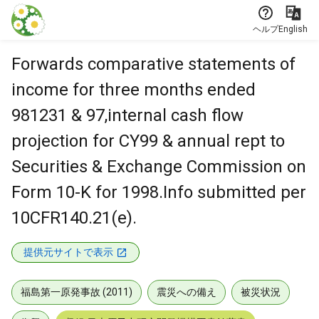
本文に飛ぶ
ヘルプ
English
Forwards comparative statements of
income for three months ended
981231 & 97,internal cash flow
projection for CY99 & annual rept to
Securities & Exchange Commission on
Form 10-K for 1998.Info submitted per
10CFR140.21(e).
提供元サイトで表示
福島第一原発事故 (2011)
震災への備え
被災状況