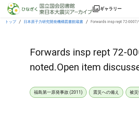
本文に飛ぶ
ギャラリー
トップ
日本原子力研究開発機構図書館蔵書
Forwards insp rept 72-0007
Forwards insp rept 72-0
noted.Open item discuss
福島第一原発事故 (2011)
震災への備え
被災