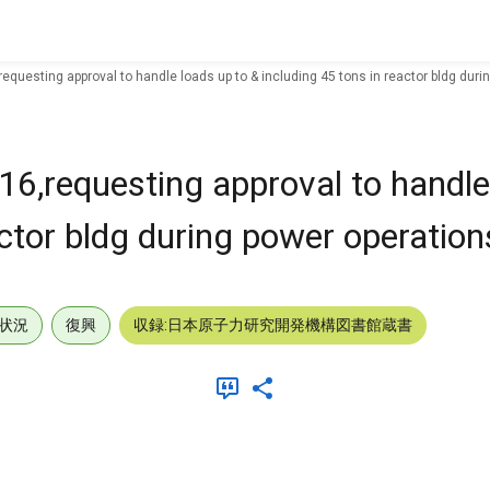
equesting approval to handle loads up to & including 45 tons in reactor bldg duri
16,requesting approval to handle
actor bldg during power operation
状況
復興
収録:日本原子力研究開発機構図書館蔵書