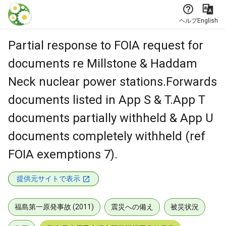
本文に飛ぶ
ヘルプ
English
Partial response to FOIA request for
documents re Millstone & Haddam
Neck nuclear power stations.Forwards
documents listed in App S & T.App T
documents partially withheld & App U
documents completely withheld (ref
FOIA exemptions 7).
提供元サイトで表示
福島第一原発事故 (2011)
震災への備え
被災状況