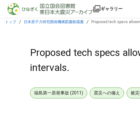
本文に飛ぶ
ギャラリー
トップ
日本原子力研究開発機構図書館蔵書
Proposed tech specs allowin
Proposed tech specs allo
intervals.
福島第一原発事故 (2011)
震災への備え
被災