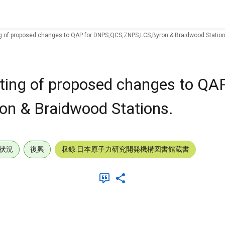
ng of proposed changes to QAP for DNPS,QCS,ZNPS,LCS,Byron & Braidwood Station
ting of proposed changes to QAP
n & Braidwood Stations.
状況
復興
収録:日本原子力研究開発機構図書館蔵書