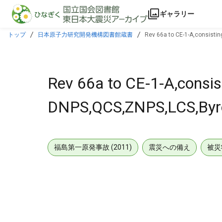
本文に飛ぶ
ギャラリー
トップ
日本原子力研究開発機構図書館蔵書
Rev 66a to CE-1-A,consisti
Rev 66a to CE-1-A,consis
DNPS,QCS,ZNPS,LCS,Byro
福島第一原発事故 (2011)
震災への備え
被災