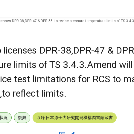
icenses DPR-38,DPR-47 & DPR-55, to revise pressure-temperature limits of TS 3.4.3
o licenses DPR-38,DPR-47 & DPR
re limits of TS 3.4.3.Amend will
ce test limitations for RCS to m
o reflect limits.
状況
復興
収録:日本原子力研究開発機構図書館蔵書