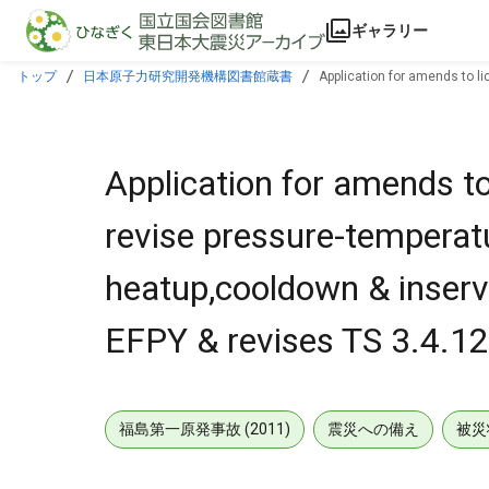
本文に飛ぶ
ギャラリー
トップ
日本原子力研究開発機構図書館蔵書
Application for amends to l
of 33 EFPY & revises TS 3.4.12,to reflect limits.
Application for amends t
revise pressure-temperatu
heatup,cooldown & inservi
EFPY & revises TS 3.4.12,t
福島第一原発事故 (2011)
震災への備え
被災