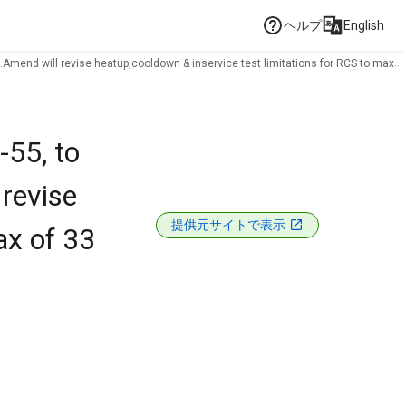
ヘルプ
English
.Amend will revise heatup,cooldown & inservice test limitations for RCS to max
-55, to
 revise
提供元サイトで表示
ax of 33