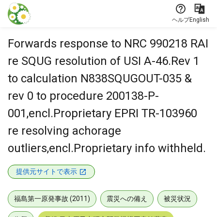
本文に飛ぶ
ヘルプ
English
Forwards response to NRC 990218 RAI
re SQUG resolution of USI A-46.Rev 1
to calculation N838SQUGOUT-035 &
rev 0 to procedure 200138-P-
001,encl.Proprietary EPRI TR-103960
re resolving achorage
outliers,encl.Proprietary info withheld.
提供元サイトで表示
福島第一原発事故 (2011)
震災への備え
被災状況