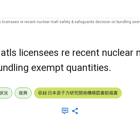
ls licensees re recent nuclear matl safety & safeguards decision on bundling exe
atls licensees re recent nuclear 
undling exempt quantities.
状況
復興
収録:日本原子力研究開発機構図書館蔵書