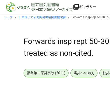
本文に飛ぶ
ギャラリー
トップ
日本原子力研究開発機構図書館蔵書
Forwards insp rept 50-305/9
Forwards insp rept 50-3
treated as non-cited.
福島第一原発事故 (2011)
震災への備え
被災