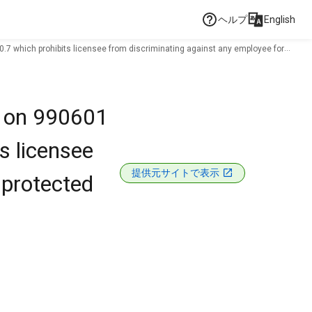
ヘルプ
English
50.7 which prohibits licensee from discriminating against any employee for
il on 990601
s licensee
提供元サイトで表示
 protected