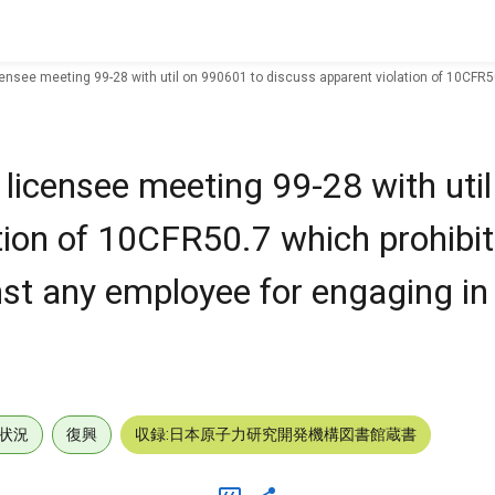
licensee meeting 99-28 with util on 990601 to discuss apparent violation of 10CFR
nt licensee meeting 99-28 with ut
tion of 10CFR50.7 which prohibit
nst any employee for engaging in
状況
復興
収録:日本原子力研究開発機構図書館蔵書