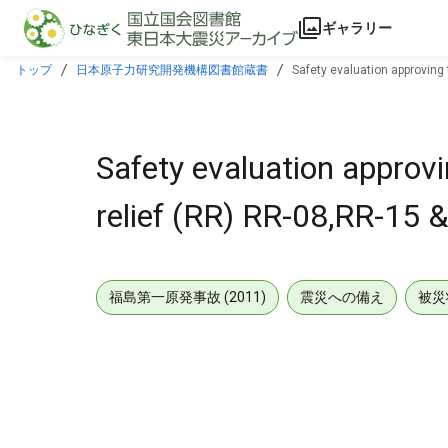
本文に飛ぶ
ギャラリー
トップ
日本原子力研究開発機構図書館蔵書
Safety evaluation approving 
Safety evaluation approvi
relief (RR) RR-08,RR-15 
福島第一原発事故 (2011)
震災への備え
被災