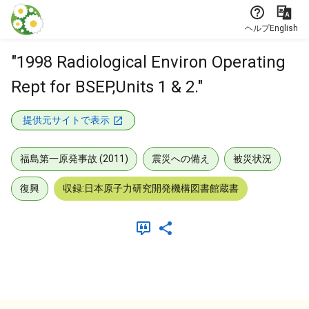
本文に飛ぶ
ヘルプ
English
"1998 Radiological Environ Operating
Rept for BSEP,Units 1 & 2."
提供元サイトで表示
福島第一原発事故 (2011)
震災への備え
被災状況
復興
収録:日本原子力研究開発機構図書館蔵書
メタデータ