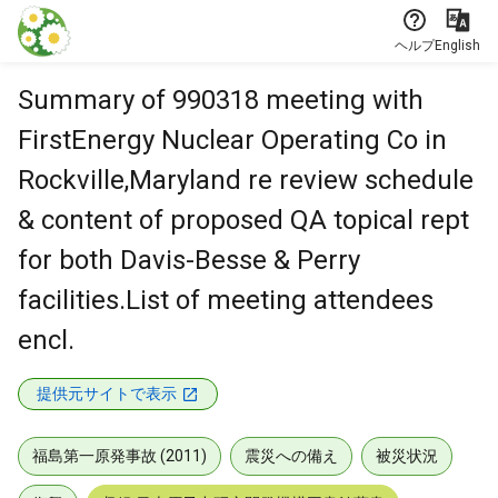
本文に飛ぶ
ヘルプ
English
Summary of 990318 meeting with
FirstEnergy Nuclear Operating Co in
Rockville,Maryland re review schedule
& content of proposed QA topical rept
for both Davis-Besse & Perry
facilities.List of meeting attendees
encl.
提供元サイトで表示
福島第一原発事故 (2011)
震災への備え
被災状況