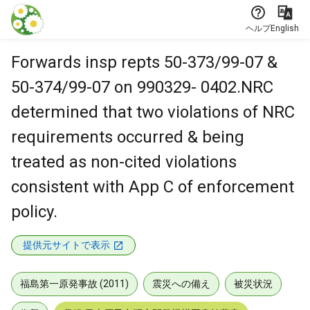
本文に飛ぶ
ヘルプ
English
Forwards insp repts 50-373/99-07 &
50-374/99-07 on 990329- 0402.NRC
determined that two violations of NRC
requirements occurred & being
treated as non-cited violations
consistent with App C of enforcement
policy.
提供元サイトで表示
福島第一原発事故 (2011)
震災への備え
被災状況