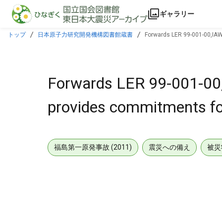
本文に飛ぶ
ギャラリー
トップ
日本原子力研究開発機構図書館蔵書
Forwards LER 99-001-00,IAW
Forwards LER 99-001-00,
provides commitments fo
福島第一原発事故 (2011)
震災への備え
被災