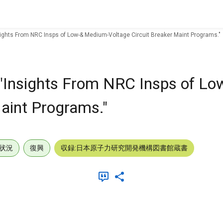
sights From NRC Insps of Low-& Medium-Voltage Circuit Breaker Maint Programs."
 "Insights From NRC Insps of L
Maint Programs."
状況
復興
収録:日本原子力研究開発機構図書館蔵書