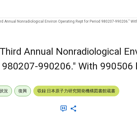
ird Annual Nonradiological Environ Operating Rept for Period 980207-990206." With
 Third Annual Nonradiological En
d 980207-990206." With 990506 l
状況
復興
収録:日本原子力研究開発機構図書館蔵書