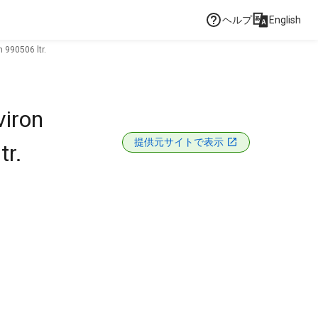
ヘルプ
English
 990506 ltr.
viron
提供元サイトで表示
tr.