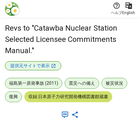
本文に飛ぶ
ヘルプ
English
Revs to "Catawba Nuclear Station
Selected Licensee Commitments
Manual."
提供元サイトで表示
福島第一原発事故 (2011)
震災への備え
被災状況
復興
収録:日本原子力研究開発機構図書館蔵書