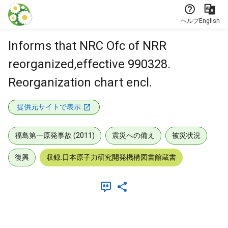
本文に飛ぶ
ヘルプ
English
Informs that NRC Ofc of NRR
reorganized,effective 990328.
Reorganization chart encl.
提供元サイトで表示
福島第一原発事故 (2011)
震災への備え
被災状況
復興
収録:日本原子力研究開発機構図書館蔵書