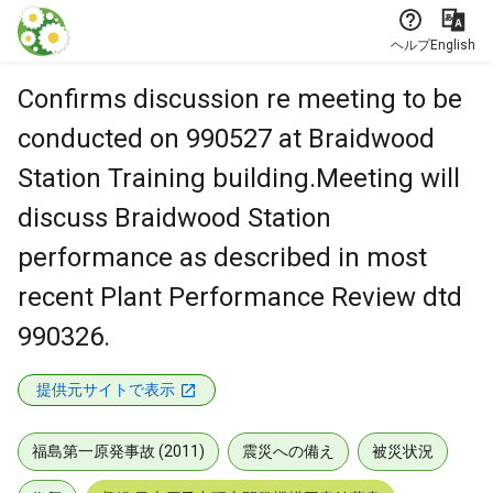
本文に飛ぶ
ヘルプ
English
Confirms discussion re meeting to be
conducted on 990527 at Braidwood
Station Training building.Meeting will
discuss Braidwood Station
performance as described in most
recent Plant Performance Review dtd
990326.
提供元サイトで表示
福島第一原発事故 (2011)
震災への備え
被災状況