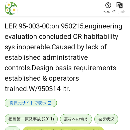
本文に飛ぶ
ヘルプ
English
LER 95-003-00:on 950215,engineering
evaluation concluded CR habitability
sys inoperable.Caused by lack of
established administrative
controls.Design basis requirements
established & operators
trained.W/950314 ltr.
提供元サイトで表示
福島第一原発事故 (2011)
震災への備え
被災状況