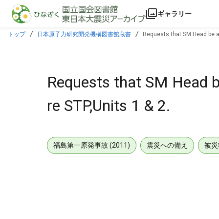
本文に飛ぶ
ギャラリー
トップ
日本原子力研究開発機構図書館蔵書
Requests that SM Head be add
Requests that SM Head be 
re STP,Units 1 & 2.
福島第一原発事故 (2011)
震災への備え
被災