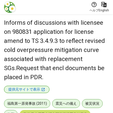
本文に飛ぶ
ヘルプ
English
Informs of discussions with licensee
on 980831 application for license
amend to TS 3.4.9.3 to reflect revised
cold overpressure mitigation curve
associated with replacement
SGs.Request that encl documents be
placed in PDR.
提供元サイトで表示
福島第一原発事故 (2011)
震災への備え
被災状況