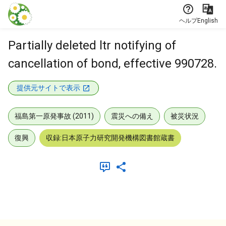
本文に飛ぶ
ヘルプ
English
Partially deleted ltr notifying of
cancellation of bond, effective 990728.
提供元サイトで表示
福島第一原発事故 (2011)
震災への備え
被災状況
復興
収録:日本原子力研究開発機構図書館蔵書
メタデータ