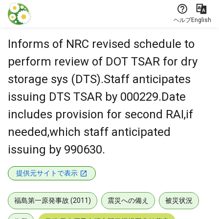
本文に飛ぶ
ヘルプ
English
Informs of NRC revised schedule to
perform review of DOT TSAR for dry
storage sys (DTS).Staff anticipates
issuing DTS TSAR by 000229.Date
includes provision for second RAI,if
needed,which staff anticipated
issuing by 990630.
提供元サイトで表示
福島第一原発事故 (2011)
震災への備え
被災状況