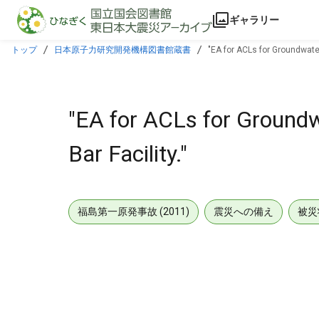
本文に飛ぶ
ギャラリー
トップ
日本原子力研究開発機構図書館蔵書
"EA for ACLs for Groundwate
"EA for ACLs for Ground
Bar Facility."
福島第一原発事故 (2011)
震災への備え
被災