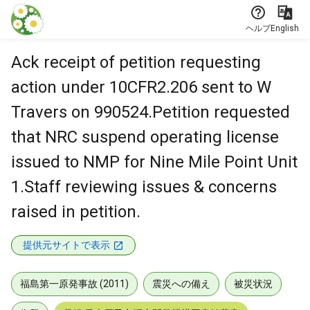
本文に飛ぶ
ヘルプ
English
Ack receipt of petition requesting
action under 10CFR2.206 sent to W
Travers on 990524.Petition requested
that NRC suspend operating license
issued to NMP for Nine Mile Point Unit
1.Staff reviewing issues & concerns
raised in petition.
提供元サイトで表示
福島第一原発事故 (2011)
震災への備え
被災状況