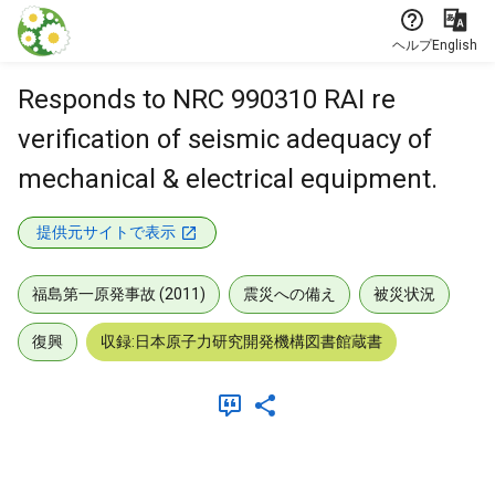
本文に飛ぶ
ヘルプ
English
Responds to NRC 990310 RAI re
verification of seismic adequacy of
mechanical & electrical equipment.
提供元サイトで表示
福島第一原発事故 (2011)
震災への備え
被災状況
復興
収録:日本原子力研究開発機構図書館蔵書