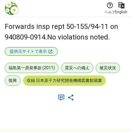
本文に飛ぶ
ヘルプ
English
Forwards insp rept 50-155/94-11 on
940809-0914.No violations noted.
提供元サイトで表示
福島第一原発事故 (2011)
震災への備え
被災状況
復興
収録:日本原子力研究開発機構図書館蔵書
メタデータ