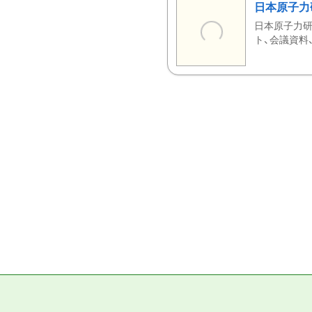
日本原子力
日本原子力研
ト、会議資料、