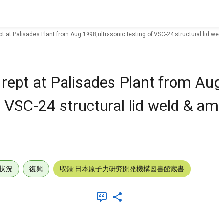
pt at Palisades Plant from Aug 1998,ultrasonic testing of VSC-24 structural lid 
 rept at Palisades Plant from Au
f VSC-24 structural lid weld & a
状況
復興
収録:日本原子力研究開発機構図書館蔵書