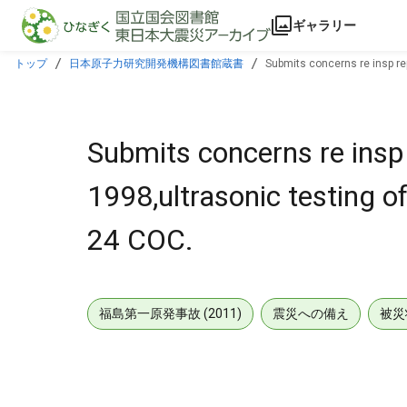
本文に飛ぶ
ギャラリー
トップ
日本原子力研究開発機構図書館蔵書
Submits concerns re insp re
Submits concerns re insp
1998,ultrasonic testing o
24 COC.
福島第一原発事故 (2011)
震災への備え
被災