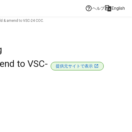
ヘルプ
English
weld & amend to VSC-24 COC.
g
mend to VSC-
提供元サイトで表示