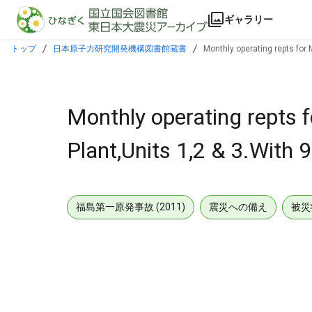
本文に飛ぶ
ギャラリー
トップ
日本原子力研究開発機構図書館蔵書
Monthly operating repts for 
Monthly operating repts 
Plant,Units 1,2 & 3.With 9
福島第一原発事故 (2011)
震災への備え
被災