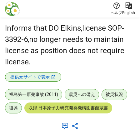
本文に飛ぶ
ヘルプ
English
Informs that DO Elkins,license SOP-
3392-6,no longer needs to maintain
license as position does not require
license.
提供元サイトで表示
福島第一原発事故 (2011)
震災への備え
被災状況
復興
収録:日本原子力研究開発機構図書館蔵書