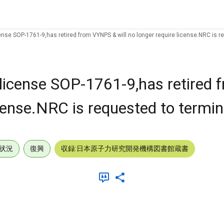
ense SOP-1761-9,has retired from VYNPS & will no longer require license.NRC is r
,license SOP-1761-9,has retired
icense.NRC is requested to termin
状況
復興
収録:日本原子力研究開発機構図書館蔵書