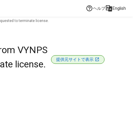
ヘルプ
English
equested to terminate license.
 from VYNPS
提供元サイトで表示
ate license.