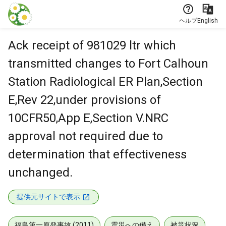
本文に飛ぶ
ヘルプ
English
Ack receipt of 981029 ltr which
transmitted changes to Fort Calhoun
Station Radiological ER Plan,Section
E,Rev 22,under provisions of
10CFR50,App E,Section V.NRC
approval not required due to
determination that effectiveness
unchanged.
提供元サイトで表示
福島第一原発事故 (2011)
震災への備え
被災状況