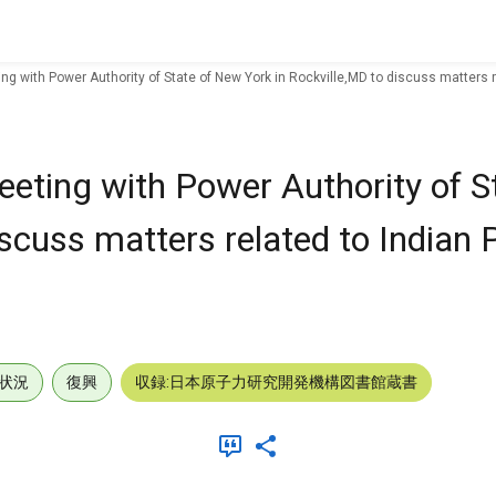
ng with Power Authority of State of New York in Rockville,MD to discuss matters r
eeting with Power Authority of 
scuss matters related to Indian P
状況
復興
収録:日本原子力研究開発機構図書館蔵書