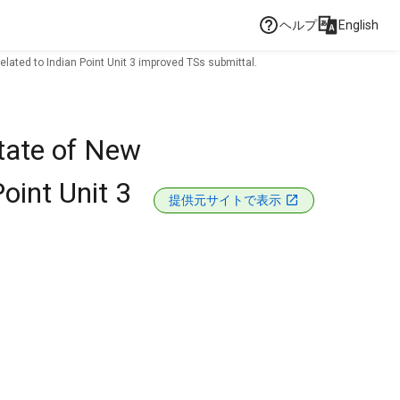
ヘルプ
English
elated to Indian Point Unit 3 improved TSs submittal.
State of New
oint Unit 3
提供元サイトで表示