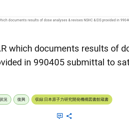
ich documents results of dose analyses & revises NSHC & EIS provided in 990405
R which documents results of d
ided in 990405 submittal to sati
状況
復興
収録:日本原子力研究開発機構図書館蔵書