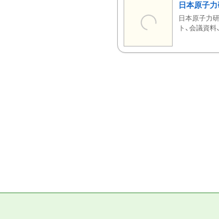
日本原子力
日本原子力研
ト、会議資料、