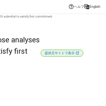
ヘルプ
English
 submittal to satisfy first commitment.
ose analyses
sfy first
提供元サイトで表示