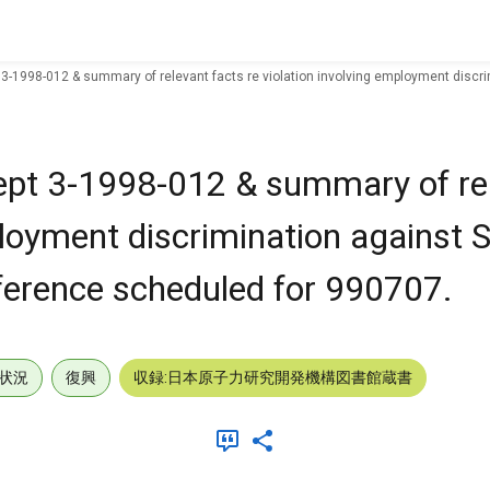
t 3-1998-012 & summary of relevant facts re violation involving employment disc
rept 3-1998-012 & summary of re
ployment discrimination against 
ference scheduled for 990707.
状況
復興
収録:日本原子力研究開発機構図書館蔵書