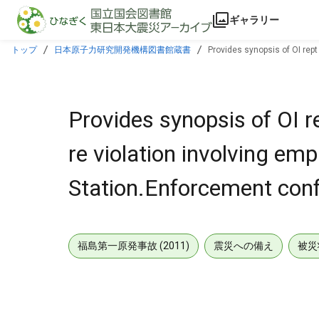
本文に飛ぶ
ギャラリー
トップ
日本原子力研究開発機構図書館蔵書
Provides synopsis of OI rep
990707.
Provides synopsis of OI 
re violation involving em
Station.Enforcement con
福島第一原発事故 (2011)
震災への備え
被災