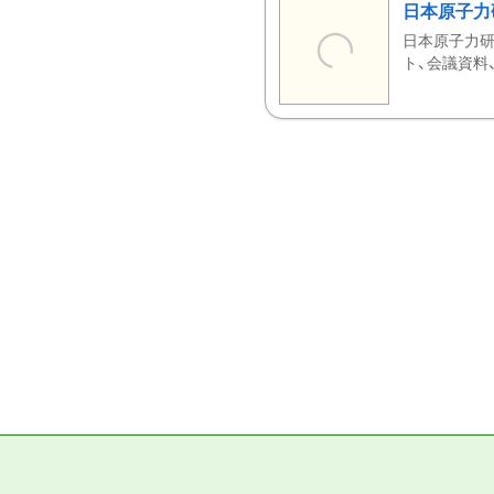
日本原子力
日本原子力研
ト、会議資料、