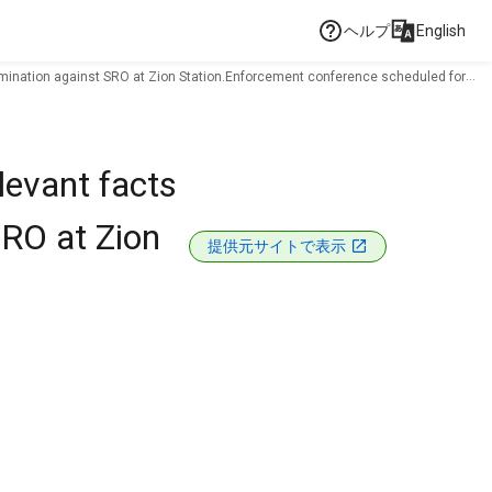
ヘルプ
English
rimination against SRO at Zion Station.Enforcement conference scheduled for
levant facts
SRO at Zion
提供元サイトで表示