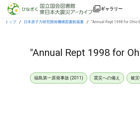
本文に飛ぶ
ギャラリー
トップ
日本原子力研究開発機構図書館蔵書
"Annual Rept 1998 for Ohio E
"Annual Rept 1998 for Ohi
福島第一原発事故 (2011)
震災への備え
被災
メタデータ