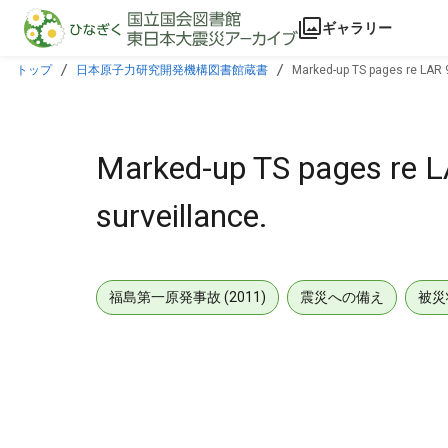
本文に飛ぶ
ギャラリー
トップ
日本原子力研究開発機構図書館蔵書
Marked-up TS pages re LAR 9
Marked-up TS pages re L
surveillance.
福島第一原発事故 (2011)
震災への備え
被災