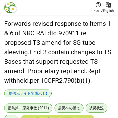
本文に飛ぶ
ヘルプ
English
Forwards revised response to Items 1
& 6 of NRC RAI dtd 970911 re
proposed TS amend for SG tube
sleeving.Encl 3 contain changes to TS
Bases that support requested TS
amend. Proprietary rept encl.Rept
withheld,per 10CFR2.790(b)(1).
提供元サイトで表示
福島第一原発事故 (2011)
震災への備え
被災状況