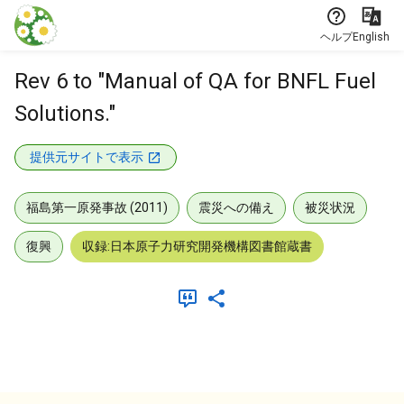
本文に飛ぶ
ヘルプ
English
Rev 6 to "Manual of QA for BNFL Fuel
Solutions."
提供元サイトで表示
福島第一原発事故 (2011)
震災への備え
被災状況
復興
収録:日本原子力研究開発機構図書館蔵書
メタデータ